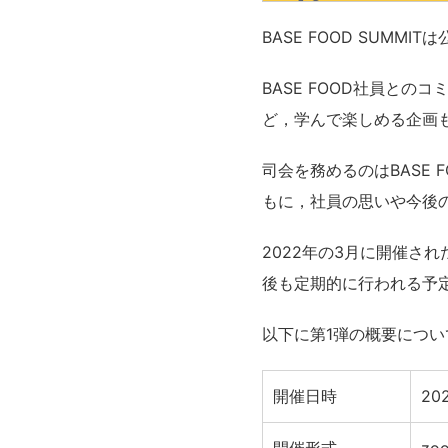
BASE FOOD SUMM
BASE FOOD社員と
ど，学んで楽しめる企画
司会を務めるのはBASE 
もに，社員の思いや今後
2022年の3月に開催さ
後も定期的に行われる予
以下に第1弾の概要につ
開催日時
20
開催形式
z