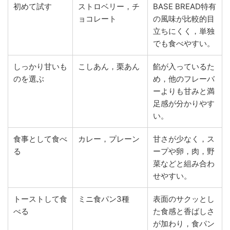
初めて試す
ストロベリー，チ
BASE BREAD特有
ョコレート
の風味が比較的目
立ちにくく，単独
でも食べやすい。
しっかり甘いも
こしあん，栗あん
餡が入っているた
のを選ぶ
め，他のフレーバ
ーよりも甘みと満
足感が分かりやす
い。
食事として食べ
カレー，プレーン
甘さが少なく，ス
る
ープや卵，肉，野
菜などと組み合わ
せやすい。
トーストして食
ミニ食パン3種
表面のサクッとし
べる
た食感と香ばしさ
が加わり，食パン