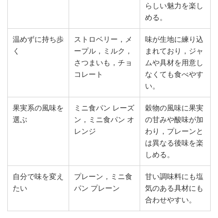
らしい魅力を楽し
める。
温めずに持ち歩
ストロベリー，メ
味が生地に練り込
く
ープル，ミルク，
まれており，ジャ
さつまいも，チョ
ムや具材を用意し
コレート
なくても食べやす
い。
果実系の風味を
ミニ食パン レーズ
穀物の風味に果実
選ぶ
ン，ミニ食パン オ
の甘みや酸味が加
レンジ
わり，プレーンと
は異なる後味を楽
しめる。
自分で味を変え
プレーン，ミニ食
甘い調味料にも塩
たい
パン プレーン
気のある具材にも
合わせやすい。