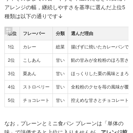
アレンジの幅，継続しやすさを基準に選んだ上位5
種類は以下の通りです↓
順位
フレーバー
分類
選んだ理由
1位
カレー
総菜
揚げずに焼いたカレーパンで，
2位
こしあん
甘い
餡の甘みが全粒粉のほろ苦さを
3位
栗あん
甘い
ほっくりした栗の風味とまろや
4位
ストロベリー
甘い
全粒粉のクセを苺の風味が覆い
5位
チョコレート
甘い
控えめな甘さとチョコレート
なお，プレーンとミニ食パン プレーンは「単体の
味」で評価すると上位に入りませんが，
アレンジ前