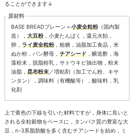
ることができます↓
原材料
BASE BREADプレーン＝
小麦全粒粉
（国内製
造），
大豆粉
，小麦たんぱく，還元水飴，
卵，
ライ麦全粒粉
，粗糖，油脂加工食品，米
ぬか粉，パン酵母，
チアシード
，醸造酢，海
藻粉末，脱脂粉乳，サトウキビ抽出物，粉末
油脂，
昆布粉末
／増粘剤（加工でん粉、キサ
ンタン），調味料（有機酸等），酸味料，乳
化剤
上で黄色の下線を引いた材料ですが，身体に良いと
される全粒穀物をベースに，タンパク質の豊富な大
豆，n-3系脂肪酸を多く含むチアシードを始め，ミ