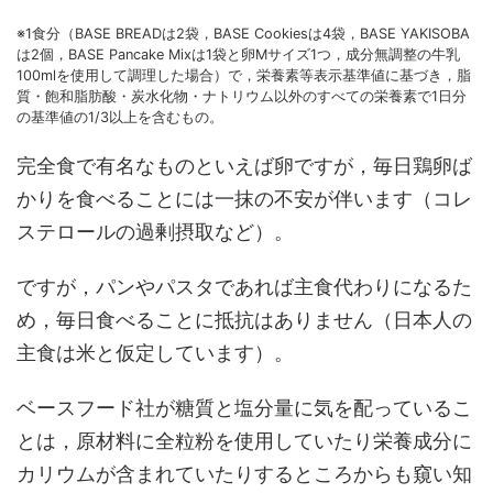
※1食分（BASE BREADは2袋，BASE Cookiesは4袋，BASE YAKISOBA
は2個，BASE Pancake Mixは1袋と卵Mサイズ1つ，成分無調整の牛乳
100mlを使用して調理した場合）で，栄養素等表示基準値に基づき，脂
質・飽和脂肪酸・炭水化物・ナトリウム以外のすべての栄養素で1日分
の基準値の1/3以上を含むもの。
完全食で有名なものといえば卵ですが，毎日鶏卵ば
かりを食べることには一抹の不安が伴います（コレ
ステロールの過剰摂取など）。
ですが，パンやパスタであれば主食代わりになるた
め，毎日食べることに抵抗はありません（日本人の
主食は米と仮定しています）。
ベースフード社が糖質と塩分量に気を配っているこ
とは，原材料に全粒粉を使用していたり栄養成分に
カリウムが含まれていたりするところからも窺い知